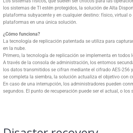
Los sistemas físicos, que suelen ser críticos para las operaci
los sistemas de TI estén protegidos, la solución de Alta Dispo
plataforma subyacente y en cualquier destino: físico, virtual 
plataformas en una única solución.
¿Cómo funciona?
La tecnología de replicación patentada se utiliza para capturar 
en la nube.
Primero, la tecnología de replicación se implementa en todos l
A través de la consola de administración, los entornos secund
los datos transmitidos se cifran mediante el cifrado AES-25
se completa la siembra, la solución actualiza el objetivo con 
En caso de una interrupción, los administradores pueden conm
segundos. El punto de recuperación puede ser el actual, o los s
Disaster recovery