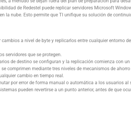
ones, a menudo se dejan fuera del plan de preparación para desa
nibilidad de Redestel puede replicar servidores Microsoft Windo
o en la nube. Esto permite que TI unifique su solución de continu
cambios a nivel de byte y replicarlos entre cualquier entorno de o
os servidores que se protegen.
arios de destino se configuran y la replicación comienza con un 
6 y se comprimen mediante tres niveles de mecanismos de ahorr
cualquier cambio en tiempo real.
utar por error de forma manual o automática a los usuarios al 
istemas pueden revertirse a un punto anterior, antes de que ocur