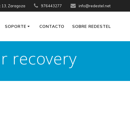
x 13, Zaragoza
976443277
info@redestel.net
SOPORTE
CONTACTO
SOBRE REDESTEL
er recovery