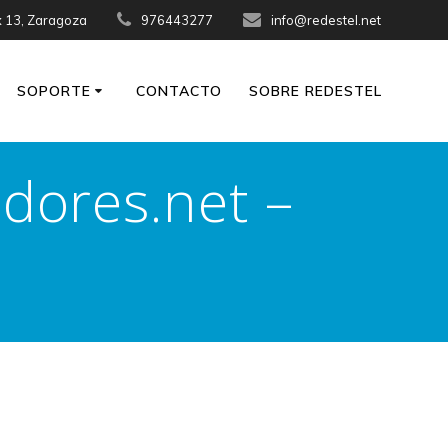
x 13, Zaragoza
976443277
info@redestel.net
SOPORTE
CONTACTO
SOBRE REDESTEL
dores.net –