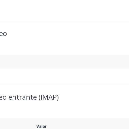
reo
reo entrante (IMAP)
Valor