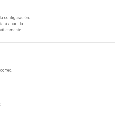
la configuración.
edará añadida.
máticamente.
correo.
: