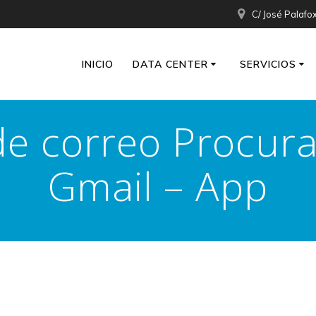
C/ José Palafo
INICIO
DATA CENTER
SERVICIOS
de correo Procura
Gmail – App